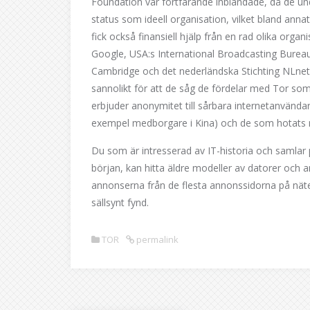
Foundation var fortfarande inblandade, då de und
status som ideell organisation, vilket bland annat
fick också finansiell hjälp från en rad olika orga
Google, USA:s International Broadcasting Bureau
Cambridge och det nederländska Stichting NLnet. A
sannolikt för att de såg de fördelar med Tor som 
erbjuder anonymitet till sårbara internetanvändare 
exempel medborgare i Kina) och de som hotats m
Du som är intresserad av IT-historia och samlar
början, kan hitta äldre modeller av datorer och 
annonserna från de flesta annonssidorna på nätet,
sällsynt fynd.
TOR
permalink