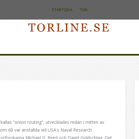
STARTSIDA
TOR
allas ”onion routing”, utvecklades redan i mitten av
som då var anställda vid USA:s Naval Research
orforskarna Michael G. Reed och David Goldschlag. Det