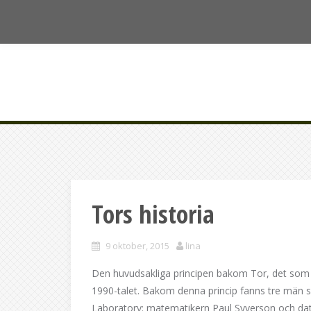
Skip
to
content
Tors historia
9 oktober, 2015
lina
Den huvudsakliga principen bakom Tor, det som k
1990-talet. Bakom denna princip fanns tre män 
Laboratory: matematikern Paul Syverson och dat