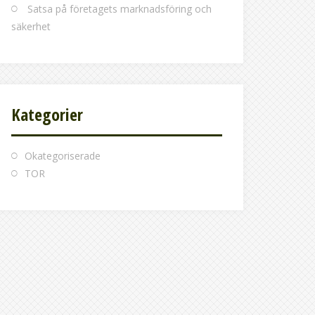
Satsa på företagets marknadsföring och
säkerhet
Kategorier
Okategoriserade
TOR