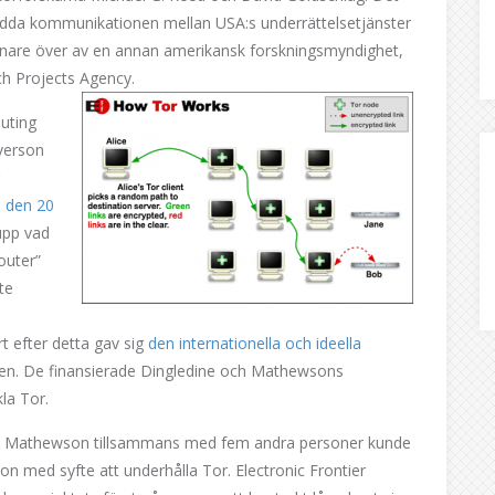
skydda kommunikationen mellan USA:s underrättelsetjänster
senare över av en annan amerikansk forskningsmyndighet,
h Projects Agency.
uting
yverson
s den 20
 upp vad
outer”
te
rt efter detta gav sig
den internationella och ideella
eken. De finansierade Dingledine och Mathewsons
kla Tor.
och Mathewson tillsammans med fem andra personer kunde
ion med syfte att underhålla Tor. Electronic Frontier