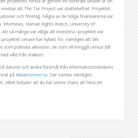
er projektets första år genom ett kontrakt lånade ut sin
 innebar att The Tor Project var skattebefriat. Projektet
nisationer och företag. Några av de tidiga finansiärerna var
, Internews, Human Rights Watch, University of
tt så många var villiga att investera i projektet var
projektet senare har hyllats för, nämligen att det
som politiska aktivister, de som vill kringgå censur (till
ed våld från stalkers.
 på datorer och andra föremål från informationsteknikens
annat på
Allaannonser.nu
. Där samlas nämligen
 vilket betyder att du har större chans att hitta ett