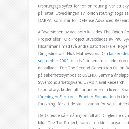
ursprungliga syftet för ”onion routing” var att 
på nätet. Utvecklingen av ”onion routing” togs 
DARPA, som står för Defense Advanced Researc
Alfaversionen av vad som kallades The Onion Ro
Project eller TOR Project utvecklades av Paul S
tillsammans med två andra datorforskare, Roger
Dingledine och Nick Mathewson. Den
lanserade
september 2002
, och två år senare visade trion
de kallade ”Tor: The Second Generation Onion R
på säkerhetssymposiet USENIX. Samma år släpp
Syversons arbetsgivare, USA:s Naval Research
Laboratory, koden till Tor under en fri licens. Sna
föreningen Electronic Frontier Foundation
in i l
forskning, för att de skulle kunna fortsätta utvec
Detta ledde så småningom till att Dingledine 
bilda The Tor Project, som är en ideell organisat