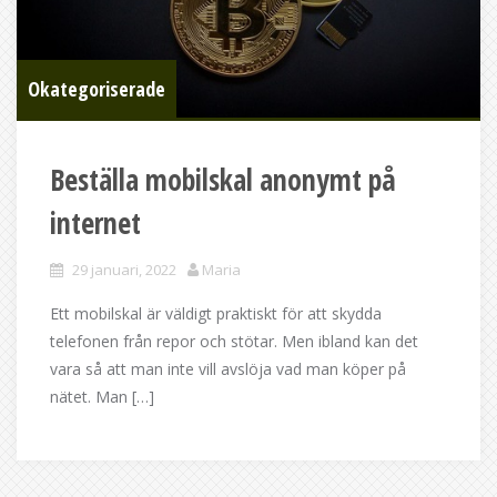
Okategoriserade
Beställa mobilskal anonymt på
internet
29 januari, 2022
Maria
Ett mobilskal är väldigt praktiskt för att skydda
telefonen från repor och stötar. Men ibland kan det
vara så att man inte vill avslöja vad man köper på
nätet. Man […]